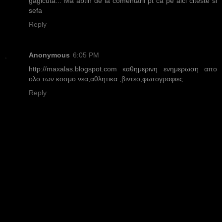
gagicuta... Ma abtin de la comentarii pt ca pe aici citeste si
sefa
Reply
Anonymous
6:05 PM
http://maxalas.blogspot.com καθημερινη ενημερωση απο
ολο των κοσμο νεα,αθλητικα ,βιντεο,φωτογραφιες
Reply