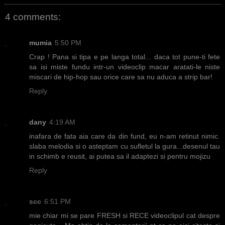
4 comments:
mumia
5:50 PM
Crap ! Pana si tipa e pe langa total... daca tot pune-ti fete
sa isi miste fundu intr-un videoclip macar aratati-le niste
miscari de hip-hop sau orice care sa nu aduca a strip bar!
Reply
dany
4:19 AM
inafara de fata aia care da din fund, eu n-am retinut nimic.
slaba melodia si o asteptam cu sufletul la gura...desenul tau
in schimb e reusit, ai putea sa il adaptezi si pentru mojizu
Reply
scc
6:51 PM
mie chiar mi se pare FRESH si RECE videoclipul cat despre